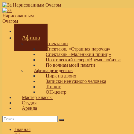
Перейти
к
содержимому
театральная площадка
Главная
Афиша
Наши спектакли
Спектакль «Странная парочка»
Спектакль «Маленький принц»
Поэтический вечер «Время любить»
По волнам моей памяти
Афиша резидентов
Цирк на двоих
Записки ненужного человека
Тот кот
ОН-центр
Мастер-классы
Студия
Аренда
Главная