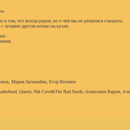
нь.
и том, что всегда рядом, но о чём мы не решаемся говорить.
ре с лучшим другом ночью на кухне.
ые.
нания.
нюк, Мария Затынайко, Егор Витязев
diohead, Queen, Nik Cave&The Bad Seeds, Анжелики Варум, Але