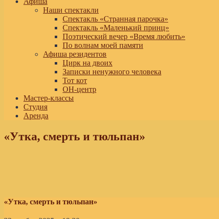
Афиша
Наши спектакли
Спектакль «Странная парочка»
Спектакль «Маленький принц»
Поэтический вечер «Время любить»
По волнам моей памяти
Афиша резидентов
Цирк на двоих
Записки ненужного человека
Тот кот
ОН-центр
Мастер-классы
Студия
Аренда
«Утка, смерть и тюльпан»
«Утка, смерть и тюльпан»