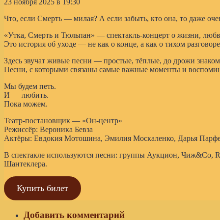
23 ноября 2025 в 19:30
Что, если Смерть — милая? А если забыть, кто она, то даже оче
«Утка, Смерть и Тюльпан» — спектакль-концерт о жизни, любви 
Это история об уходе — не как о конце, а как о тихом разгово
Здесь звучат живые песни — простые, тёплые, до дрожи знаком
Песни, с которыми связаны самые важные моменты и воспоми
Мы будем петь.
И — любить.
Пока можем.
Театр-постановщик — «Он-центр»
Режиссёр: Вероника Бевза
Актёры: Евдокия Мотошина, Эмилия Москаленко, Дарья Парфе
В спектакле используются песни: группы Аукцион, Чиж&Co, Ra
Шантеклера.
Купить билет
Добавить комментарий