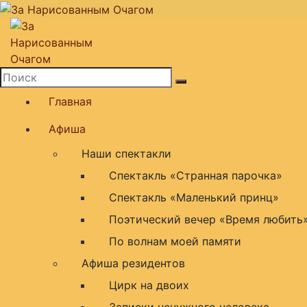
Перейти
к
содержимому
театральная площадка
Главная
Афиша
Наши спектакли
Спектакль «Странная парочка»
Спектакль «Маленький принц»
Поэтический вечер «Время любить
По волнам моей памяти
Афиша резидентов
Цирк на двоих
Записки ненужного человека