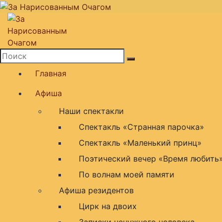
Перейти
к
содержимому
театральная площадка
Главная
Афиша
Наши спектакли
Спектакль «Странная парочка»
Спектакль «Маленький принц»
Поэтический вечер «Время любить
По волнам моей памяти
Афиша резидентов
Цирк на двоих
Записки ненужного человека