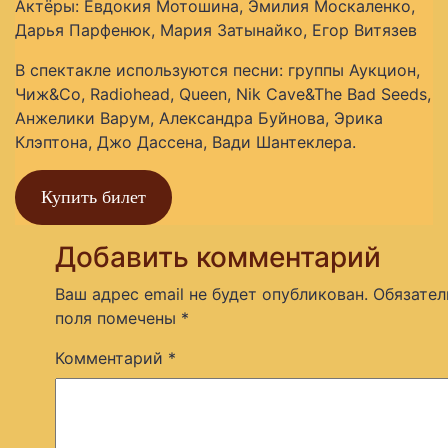
Актёры: Евдокия Мотошина, Эмилия Москаленко,
Дарья Парфенюк, Мария Затынайко, Егор Витязев
В спектакле используются песни: группы Аукцион,
Чиж&Co, Radiohead, Queen, Nik Cave&The Bad Seeds,
Анжелики Варум, Александра Буйнова, Эрика
Клэптона, Джо Дассена, Вади Шантеклера.
Купить билет
Добавить комментарий
Ваш адрес email не будет опубликован.
Обязател
поля помечены
*
Комментарий
*