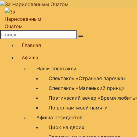
Перейти
к
содержимому
театральная площадка
Главная
Афиша
Наши спектакли
Спектакль «Странная парочка»
Спектакль «Маленький принц»
Поэтический вечер «Время любить
По волнам моей памяти
Афиша резидентов
Цирк на двоих
Записки ненужного человека